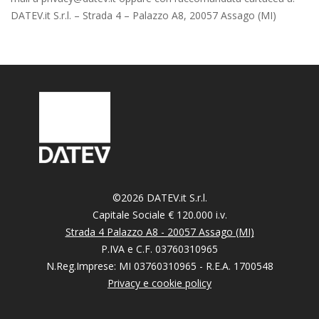
DATEV.it S.r.l.
– Strada 4 – Palazzo A8, 20057 Assago (MI)
©
2026
DATEV.it S.r.l.
Capitale Sociale € 120.000 i.v.
Strada 4 Palazzo A8 - 20057 Assago (MI)
P.IVA e C.F. 03760310965
N.Reg.Imprese: MI 03760310965 - R.E.A. 1700548
Privacy e cookie policy