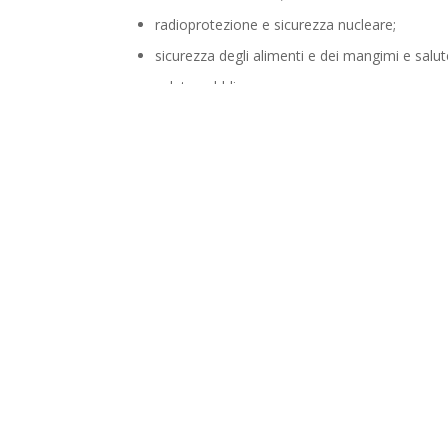
radioprotezione e sicurezza nucleare;
sicurezza degli alimenti e dei mangimi e salut
salute pubblica;
protezione dei consumatori;
tutela della vita privata e protezione dei dati 
atti od omissioni che ledono gli interessi finanziari d
atti od omissioni riguardanti il mercato interno;
atti o comportamenti che vanificano l’oggetto o la fina
Protezione della riservatezza dei segnalanti
L’identità del segnalante non può essere rivelata a 
la protezione riguarda non solo il nominativo del seg
segnalante;