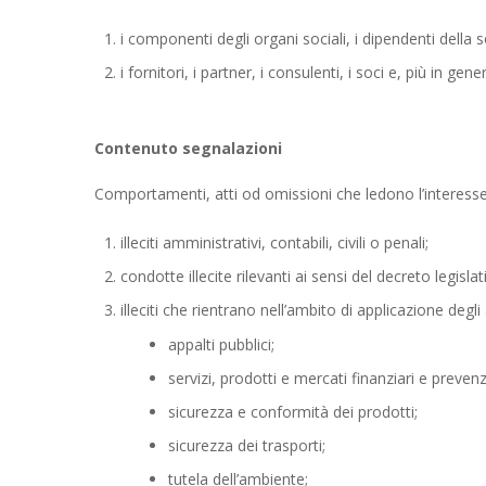
i componenti degli organi sociali, i dipendenti della s
i fornitori, i partner, i consulenti, i soci e, più in gen
Contenuto segnalazioni
Comportamenti, atti od omissioni che ledono l’interesse p
illeciti amministrativi, contabili, civili o penali;
condotte illecite rilevanti ai sensi del decreto legisl
illeciti che rientrano nell’ambito di applicazione degli
appalti pubblici;
servizi, prodotti e mercati finanziari e preven
sicurezza e conformità dei prodotti;
sicurezza dei trasporti;
tutela dell’ambiente;