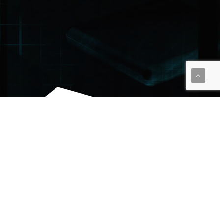
Chi è DATEV.it
Siamo una software factory con oltre